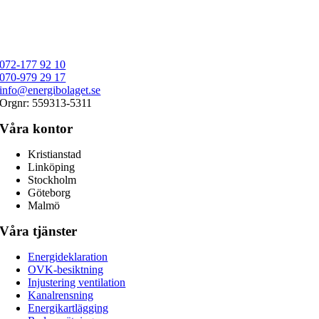
072-177 92 10
070-979 29 17
info@energibolaget.se
Orgnr: 559313-5311
Våra kontor
Kristianstad
Linköping
Stockholm
Göteborg
Malmö
Våra tjänster
Energideklaration
OVK-besiktning
Injustering ventilation
Kanalrensning
Energikartlägging