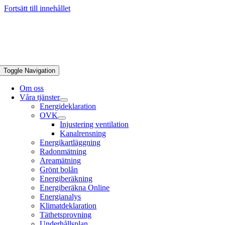
Fortsätt till innehållet
Toggle Navigation
Om oss
Våra tjänster
Energideklaration
OVK
Injustering ventilation
Kanalrensning
Energikartläggning
Radonmätning
Areamätning
Grönt bolån
Energiberäkning
Energiberäkna Online
Energianalys
Klimatdeklaration
Täthetsprovning
Underhållsplan