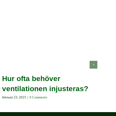
Hur ofta behöver
V
ventilationen injusteras?
v
februari 23, 2025
|
0 Comments
febr