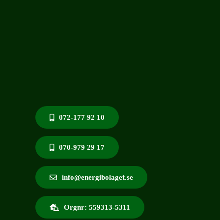
072-177 92 10
070-979 29 17
info@energibolaget.se
Orgnr: 559313-5311