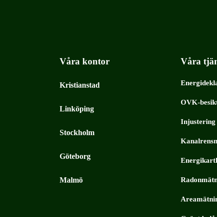
Våra kontor
Våra tjä
Energidekl
Kristianstad
OVK-besik
Linköping
Injustering
Stockholm
Kanalrensn
Göteborg
Energikart
Malmö
Radonmätn
Areamätni