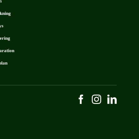
n
kning
ys
iering
aration
plan