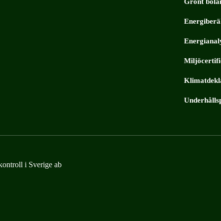
Grönt bolå
Energiberä
Energianal
Miljöcertif
Klimatdekl
Underhålls
kontroll i Sverige ab