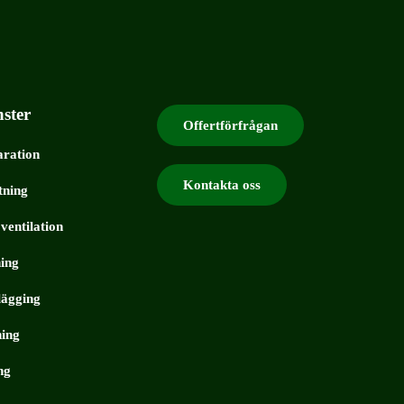
nster
Offertförfrågan
aration
Kontakta oss
tning
 ventilation
ing
lägging
ing
ng