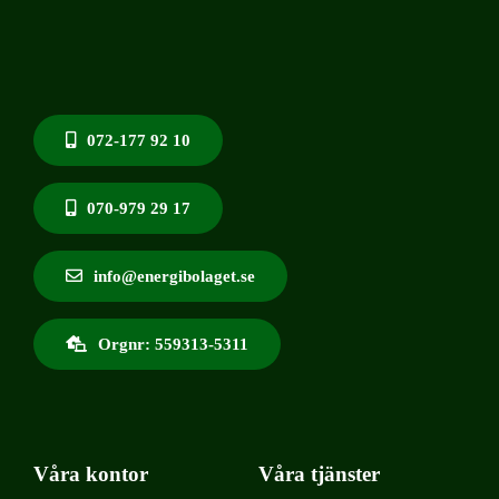
072-177 92 10
070-979 29 17
info@energibolaget.se
Orgnr: 559313-5311
Våra kontor
Våra tjänster