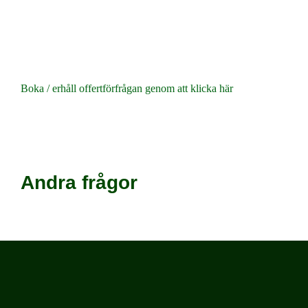
du efterfrågar en offert för energideklaration från
Energibolaget maximeras dina möjligheter för att erhålla ett
lågt pris, samtidigt som du får en effektiv och professionellt
utförd energideklaration.
Boka / erhåll offertförfrågan genom att klicka här
Andra frågor